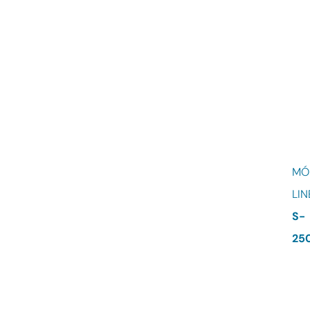
MÓ
LIN
S-
25