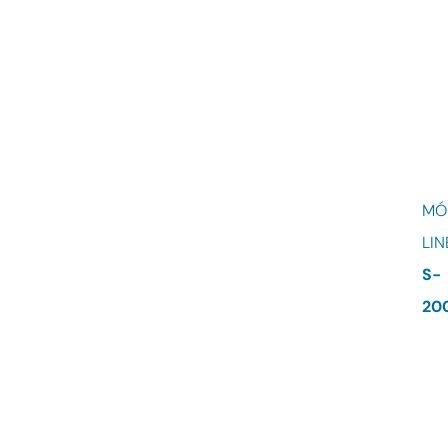
MÓ
LIN
S-
20