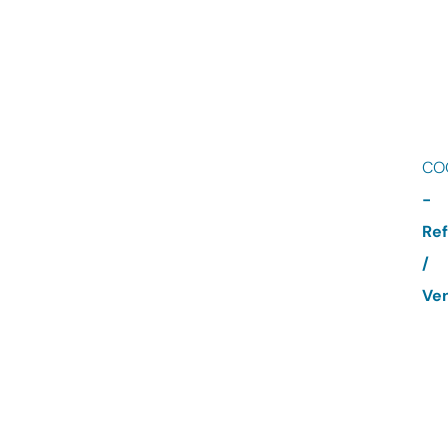
CO
-
Ref
/
Ven