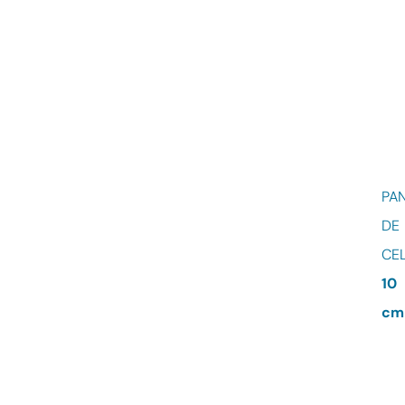
PA
DE
CE
10
cm