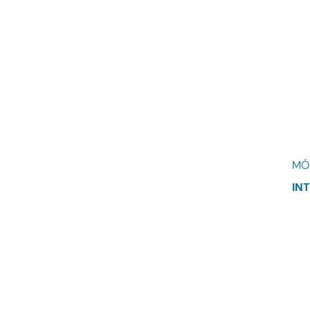
MÓ
IN