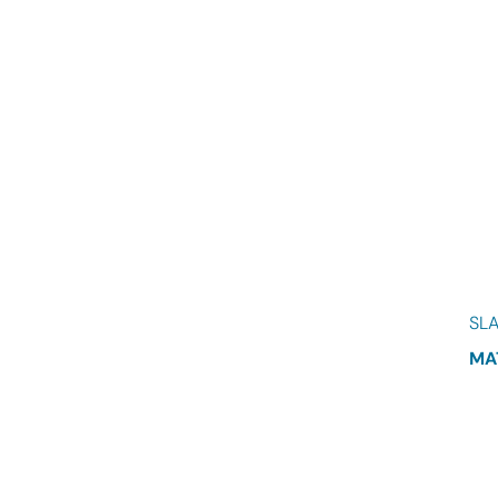
SL
MA