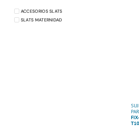
ACCESORIOS SLATS
SLATS MATERNIDAD
SU
PA
FIX
T1