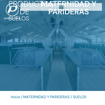
PRODUCTOS
MATERNIDAD Y
DE
PARIDERAS
SUELOS
Inicio
/
MATERNIDAD Y PARIDERAS
/ SUELOS