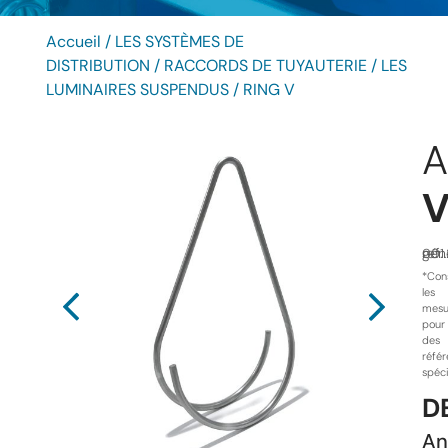
Accueil
/
LES SYSTÈMES DE
DISTRIBUTION
/
RACCORDS DE TUYAUTERIE
/
LES
LUMINAIRES SUSPENDUS
/ RING V
A
ref.
gén
001
*Con
les
mesu
pour
des
réfé
spéc
D
An