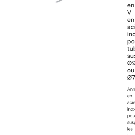
en
V
en
ac
in
po
tu
su
Ø
ou
Ø
Ann
en
acie
ino
pou
sus
les