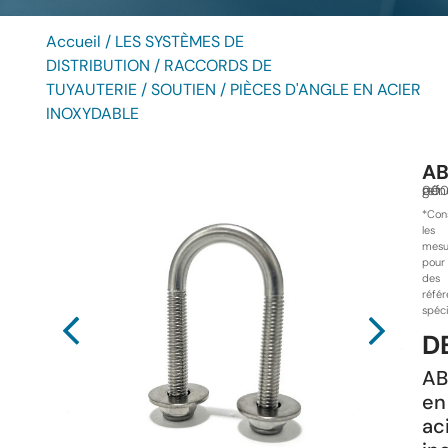
Accueil
/
LES SYSTÈMES DE
DISTRIBUTION
/
RACCORDS DE
TUYAUTERIE
/
SOUTIEN
/ PIÈCES D'ANGLE EN ACIER
INOXYDABLE
A
ref.
gén
000.
*Con
les
mesu
pour
des
réfé
spéc
D
A
en
ac