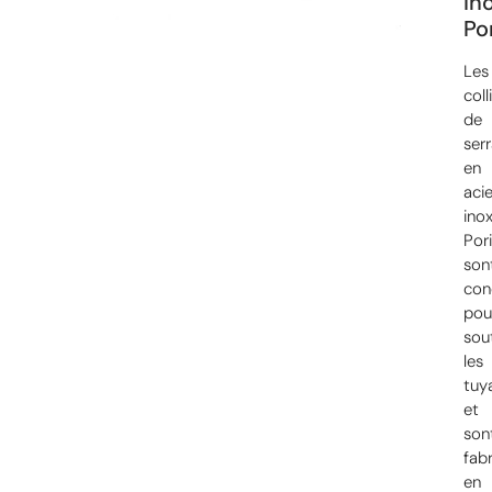
in
Po
Les
coll
de
ser
en
acie
ino
Por
son
con
pou
sou
les
tuy
et
son
fab
en