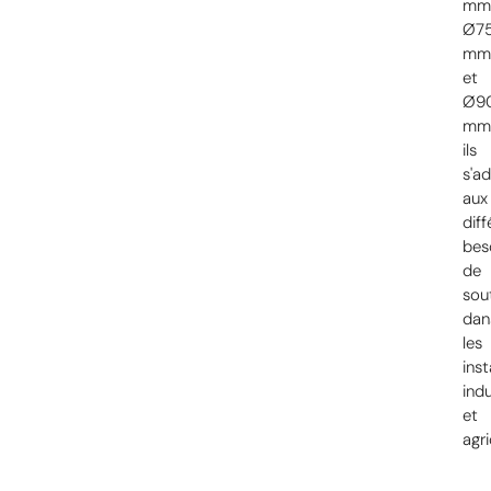
mm
Ø7
m
et
Ø9
mm
ils
s'a
aux
diff
bes
de
sou
dan
les
inst
indu
et
agri